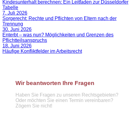
Kindesunterhalt berechnen: Ein Leitfaden zur Düsseldorfer
Tabelle
7. Juli 2026
Sorgerecht: Rechte und Pflichten von Eltern nach der
Trennung
30. Juni 2026
Enterbt – was nun? Möglichkeiten und Grenzen des
Pflichtteilsanspruchs
18. Juni 2026
Häufige Konfliktfelder im Arbeitsrecht
Wir beantworten Ihre Fragen
Haben Sie Fragen zu unseren Rechtsgebieten?
Oder möchten Sie einen Termin vereinbaren?
Zögern Sie nicht!
Telefon :
089 57921439
info@hufnagel-rechtsanwaelte.de