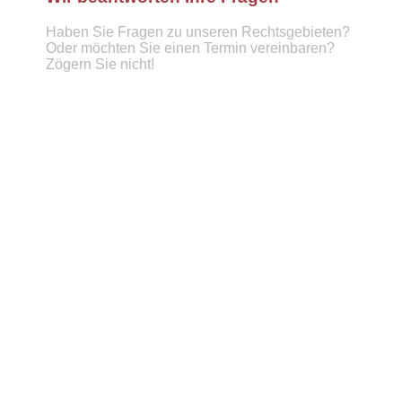
Haben Sie Fragen zu unseren Rechtsgebieten?
Oder möchten Sie einen Termin vereinbaren?
Zögern Sie nicht!
Telefon :
089 57921439
info@hufnagel-rechtsanwaelte.de
Kontaktformular