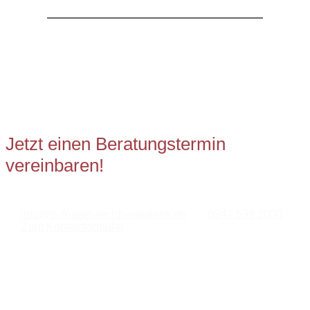
Direkter Kontakt mit Ihrem
Ansprechpartner
Jetzt einen Beratungstermin
vereinbaren!
info@hufnagel-rechtsanwaelte.de
·
0941 599 3000
·
Zum Kontaktformular