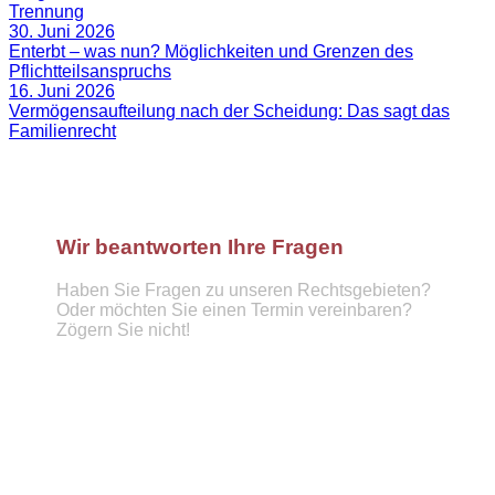
Trennung
30. Juni 2026
Enterbt – was nun? Möglichkeiten und Grenzen des
Pflichtteilsanspruchs
16. Juni 2026
Vermögensaufteilung nach der Scheidung: Das sagt das
Familienrecht
Wir beantworten Ihre Fragen
Haben Sie Fragen zu unseren Rechtsgebieten?
Oder möchten Sie einen Termin vereinbaren?
Zögern Sie nicht!
Telefon :
089 57921439
info@hufnagel-rechtsanwaelte.de
Kontaktformular