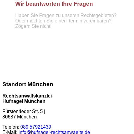
Wir beantworten Ihre Fragen
Haben Sie Fragen zu unseren Rechtsgebieten?
Oder möchten Sie einen Termin vereinbaren?
Zögern Sie nicht!
Telefon :
089 57921439
info@hufnagel-rechtsanwaelte.de
Kontaktformular
Standort München
Rechtsanwaltskanzlei
Hufnagel München
Fürstenrieder Str. 5
|
80687
München
Telefon:
089 57921439
E-Mail:
info@hufnagel-rechtsanwaelte.de