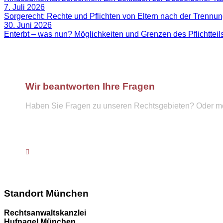
7. Juli 2026
Sorgerecht: Rechte und Pflichten von Eltern nach der Trennu
30. Juni 2026
Enterbt – was nun? Möglichkeiten und Grenzen des Pflichttei
Wir beantworten Ihre Fragen
Haben Sie Fragen zu unseren Rechtsgebieten? Oder möc
Telefon :
089 57921439
info@hufnagel-rechtsanwaelte.de
Kontaktformular
Standort München
Rechtsanwaltskanzlei
Hufnagel München