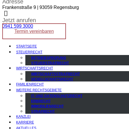
Adresse
Frankenstraße 9 | 93059 Regensburg
Jetzt anrufen
0941 599 3000
Termin vereinbaren
STARTSEITE
STEUERRECHT
BETRIEBSPRÜFUNG
STEUERSTRAFRECHT
WIRTSCHAFTSRECHT
WIRTSCHAFTSSTRAFRECHT
GESELLSCHAFTSRECHT
FAMILIENRECHT
WEITERE RECHTSGEBIETE
IT- UND DATENSCHUTZRECHT
ERBRECHT
IMMOBILIENRECHT
STRAFRECHT
KANZLEI
KARRIERE
AKTUELLES