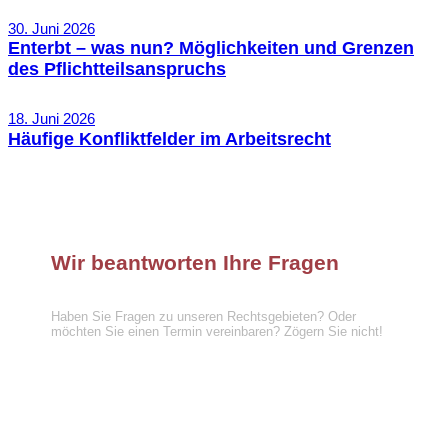
30. Juni 2026
Enterbt – was nun? Möglichkeiten und Grenzen
des Pflichtteilsanspruchs
18. Juni 2026
Häufige Konfliktfelder im Arbeitsrecht
Wir beantworten Ihre Fragen
Haben Sie Fragen zu unseren Rechtsgebieten? Oder
möchten Sie einen Termin vereinbaren? Zögern Sie nicht!
Telefon :
089 57921439
info@hufnagel-rechtsanwaelte.de
Kontaktformular