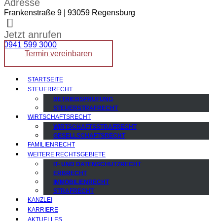
Adresse
Frankenstraße 9 | 93059 Regensburg
Jetzt anrufen
0941 599 3000
Termin vereinbaren
STARTSEITE
STEUERRECHT
BETRIEBSPRÜFUNG
STEUERSTRAFRECHT
WIRTSCHAFTSRECHT
WIRTSCHAFTSSTRAFRECHT
GESELLSCHAFTSRECHT
FAMILIENRECHT
WEITERE RECHTSGEBIETE
IT- UND DATENSCHUTZRECHT
ERBRECHT
IMMOBILIENRECHT
STRAFRECHT
KANZLEI
KARRIERE
AKTUELLES