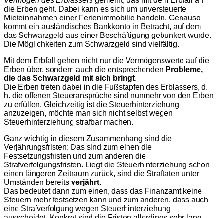
Vermögen des Erblassers
gemeint, das mit dem Erbfall an
die Erben geht. Dabei kann es sich um unversteuerte
Mieteinnahmen einer Ferienimmobilie handeln. Genauso
kommt ein ausländisches Bankkonto in Betracht, auf dem
das Schwarzgeld aus einer Beschäftigung gebunkert wurde.
Die Möglichkeiten zum Schwarzgeld sind vielfältig.
Mit dem Erbfall gehen nicht nur die Vermögenswerte auf die
Erben über, sondern auch die entsprechenden
Probleme,
die das Schwarzgeld mit sich bringt
.
Die Erben treten dabei in die Fußstapfen des Erblassers, d.
h. die offenen Steueransprüche sind nunmehr von den Erben
zu erfüllen. Gleichzeitig ist die Steuerhinterziehung
anzuzeigen, möchte man sich nicht selbst wegen
Steuerhinterziehung strafbar machen.
Ganz wichtig in diesem Zusammenhang sind die
Verjährungsfristen: Das sind zum einen die
Festsetzungsfristen und zum anderen die
Strafverfolgungsfristen. Liegt die Steuerhinterziehung schon
einen längeren Zeitraum zurück, sind die Straftaten unter
Umständen bereits
verjährt
.
Das bedeutet dann zum einen, dass das Finanzamt keine
Steuern mehr festsetzen kann und zum anderen, dass auch
eine Strafverfolgung wegen Steuerhinterziehung
ausscheidet. Konkret sind die Fristen allerdings sehr lang.