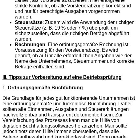
zahlen, als Vorsteuer abzuziehen. Hier erfolgt eine
strikte Kontrolle, ob alle Vorsteuerabzüge korrekt sind
und nur für berechtigte Ausgaben vorgenommen
wurden.
Steuersätze
: Zudem wird die Anwendung der richtigen
Steuersätze (z. B. 19 % oder 7 %) überprüft, um
sicherzustellen, dass die richtigen Beträge abgeführt
wurden.
Rechnungen
: Eine ordnungsgemäße Rechnung ist
Voraussetzung für den Vorsteuerabzug. Es wird
geprüft, ob auf ihr alle erforderlichen Angaben wie der
Name des Unternehmens, Steuernummer und korrekte
Beträge enthalten sind.
III. Tipps zur Vorbereitung auf eine Betriebsprüfung
1. Ordnungsgemäße Buchführung
Die Grundlage für jedes gut funktionierende Unternehmen ist
eine ordnungsgemäße und lückenlose Buchführung. Dabei
sollten alle Einnahmen, Ausgaben und Steuererklärungen
nachvollziehbar und transparent dokumentiert sein. Zur
Vereinfachung des Prozesses kann man die Hilfe von
digitalen Buchhaltungssoftwares heranziehen. Man sollte
jedoch trotz deren Hilfe immer sicherstellen, dass alle
Belege aufbewahrt und korrekt erfasst sind. Denn gerade