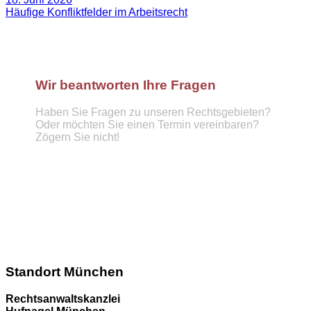
Häufige Konfliktfelder im Arbeitsrecht
Wir beantworten Ihre Fragen
Haben Sie Fragen zu unseren Rechtsgebieten?
Oder möchten Sie einen Termin vereinbaren?
Zögern Sie nicht!
Telefon :
089 57921439
info@hufnagel-rechtsanwaelte.de
Kontaktformular
Standort München
Rechtsanwaltskanzlei