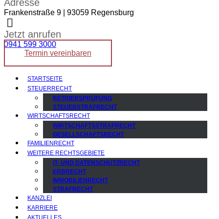
Adresse
Frankenstraße 9 | 93059 Regensburg
Jetzt anrufen
0941 599 3000
Termin vereinbaren
STARTSEITE
STEUERRECHT
BETRIEBSPRÜFUNG
STEUERSTRAFRECHT
WIRTSCHAFTSRECHT
WIRTSCHAFTSSTRAFRECHT
GESELLSCHAFTSRECHT
FAMILIENRECHT
WEITERE RECHTSGEBIETE
IT- UND DATENSCHUTZRECHT
ERBRECHT
IMMOBILIENRECHT
STRAFRECHT
KANZLEI
KARRIERE
AKTUELLES