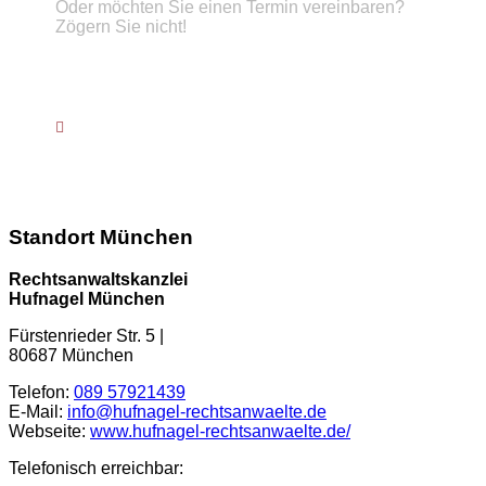
Oder möchten Sie einen Termin vereinbaren?
Zögern Sie nicht!
Telefon :
089 57921439
info@hufnagel-rechtsanwaelte.de
Kontaktformular
Standort München
Rechtsanwaltskanzlei
Hufnagel München
Fürstenrieder Str. 5
|
80687
München
Telefon:
089 57921439
E-Mail:
info@hufnagel-rechtsanwaelte.de
Webseite:
www.hufnagel-rechtsanwaelte.de/
Telefonisch erreichbar: