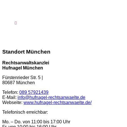
Telefon :
089 57921439
info@hufnagel-rechtsanwaelte.de
Kontaktformular
Standort München
Rechtsanwaltskanzlei
Hufnagel München
Fürstenrieder Str. 5
|
80687
München
Telefon:
089 57921439
E-Mail:
info@hufnagel-rechtsanwaelte.de
Webseite:
www.hufnagel-rechtsanwaelte.de/
Telefonisch erreichbar:
Mo. – Do. von 11:00 bis 17:00 Uhr
Fr. von 10:00 bis 16:00 Uhr