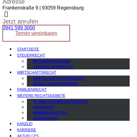
Adresse
Frankenstraße 9 | 93059 Regensburg
Jetzt anrufen
0941 599 3000
Termin vereinbaren
STARTSEITE
STEUERRECHT
BETRIEBSPRÜFUNG
STEUERSTRAFRECHT
WIRTSCHAFTSRECHT
WIRTSCHAFTSSTRAFRECHT
GESELLSCHAFTSRECHT
FAMILIENRECHT
WEITERE RECHTSGEBIETE
IT- UND DATENSCHUTZRECHT
ERBRECHT
IMMOBILIENRECHT
STRAFRECHT
KANZLEI
KARRIERE
AKTUELLES