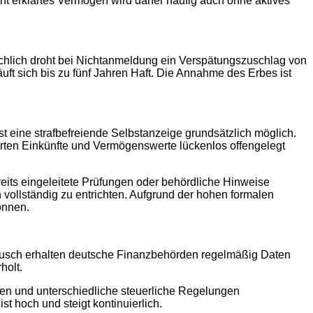
ht erklärtes Vermögen wird daher häufig auch ohne aktives
sächlich droht bei Nichtanmeldung ein Verspätungszuschlag von
ft sich bis zu fünf Jahren Haft. Die Annahme des Erbes ist
st eine strafbefreiende Selbstanzeige grundsätzlich möglich.
klärten Einkünfte und Vermögenswerte lückenlos offengelegt
eits eingeleitete Prüfungen oder behördliche Hinweise
vollständig zu entrichten. Aufgrund der hohen formalen
önnen.
tausch erhalten deutsche Finanzbehörden regelmäßig Daten
holt.
en und unterschiedliche steuerliche Regelungen
t hoch und steigt kontinuierlich.