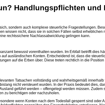
un? Handlungspflichten und R
it sich, sondern auch komplexe steuerliche Fragestellungen. B
en wissen nicht, dass sie in solchen Fällen selbst erheblichen r
eine rechtssichere Nachlassabwicklung gelingen kann.
mt bewusst vorenthalten wurden. Im Erbfall betrifft dies häuf
f ausländischen Konten. Entscheidend ist, dass die steuerlich
ungen auf die Erben über. Diese treten rechtlich in die Positi
relevanten Tatsachen vollständig und wahrheitsgemäß innerhalb
slang nicht versteuert wurden. In der Praxis bedeutet dies, da
Ausland geführt werden – offengelegt werden müssen. Zudem si
n zu berichtigen oder nachzuholen.
esondere wenn Konten nach dem Todesfall gesperrt sind oder 