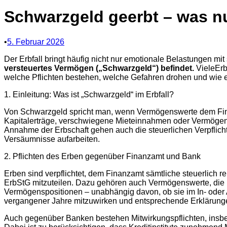
Schwarzgeld geerbt – was n
•
5. Februar 2026
Der Erbfall bringt häufig nicht nur emotionale Belastungen m
versteuertes Vermögen („Schwarzgeld“) befindet
.
VieleErb
welche Pflichten bestehen, welche Gefahren drohen und wie 
1. Einleitung: Was ist „Schwarzgeld“ im Erbfall?
Von Schwarzgeld spricht man, wenn Vermögenswerte dem Finanza
Kapitalerträge, verschwiegene Mieteinnahmen oder Vermögen au
Annahme der Erbschaft gehen auch die steuerlichen Verpflicht
Versäumnisse aufarbeiten.
2. Pflichten des Erben gegenüber Finanzamt und Bank
Erben sind verpflichtet, dem Finanzamt sämtliche steuerlich 
ErbStG mitzuteilen. Dazu gehören auch Vermögenswerte, die bi
Vermögenspositionen – unabhängig davon, ob sie im In- oder 
vergangener Jahre mitzuwirken und entsprechende Erklärunge
Auch gegenüber Banken bestehen Mitwirkungspflichten, insb