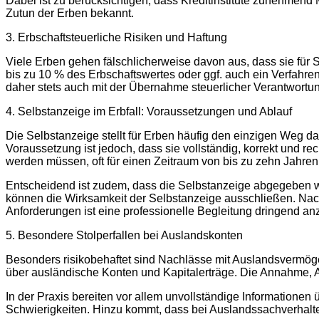
Dabei ist zu berücksichtigen, dass Kreditinstitute zunehmend
Zutun der Erben bekannt.
3. Erbschaftsteuerliche Risiken und Haftung
Viele Erben gehen fälschlicherweise davon aus, dass sie für 
bis zu 10 % des Erbschaftswertes oder ggf. auch ein Verfahre
daher stets auch mit der Übernahme steuerlicher Verantwortu
4. Selbstanzeige im Erbfall: Voraussetzungen und Ablauf
Die Selbstanzeige stellt für Erben häufig den einzigen Weg da
Voraussetzung ist jedoch, dass sie vollständig, korrekt und re
werden müssen, oft für einen Zeitraum von bis zu zehn Jahren
Entscheidend ist zudem, dass die Selbstanzeige abgegeben wi
können die Wirksamkeit der Selbstanzeige ausschließen. Nach
Anforderungen ist eine professionelle Begleitung dringend anz
5. Besondere Stolperfallen bei Auslandskonten
Besonders risikobehaftet sind Nachlässe mit Auslandsvermög
über ausländische Konten und Kapitalerträge. Die Annahme, Au
In der Praxis bereiten vor allem unvollständige Informatio
Schwierigkeiten. Hinzu kommt, dass bei Auslandssachverhalten 