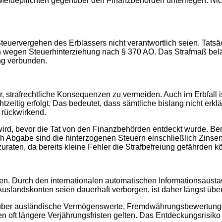
 Meldepflichten gegenüber den Finanzbehörden unterliegen. Nic
Steuervergehen des Erblassers nicht verantwortlich seien. Tat
n wegen Steuerhinterziehung nach § 370 AO. Das Strafmaß beläu
ng verbunden.
r, strafrechtliche Konsequenzen zu vermeiden. Auch im Erbfall i
chtzeitig erfolgt. Das bedeutet, dass sämtliche bislang nicht er
 rückwirkend.
rd, bevor die Tat von den Finanzbehörden entdeckt wurde. Ber
 Abgabe sind die hinterzogenen Steuern einschließlich Zinsen 
uraten, da bereits kleine Fehler die Strafbefreiung gefährden k
en. Durch den internationalen automatischen Informationsaus
slandskonten seien dauerhaft verborgen, ist daher längst über
nen über ausländische Vermögenswerte, Fremdwährungsbewertung
oft längere Verjährungsfristen gelten. Das Entdeckungsrisiko is