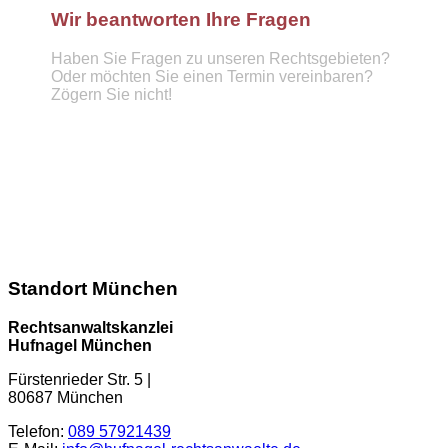
Wir beantworten Ihre Fragen
Haben Sie Fragen zu unseren Rechtsgebieten?
Oder möchten Sie einen Termin vereinbaren?
Zögern Sie nicht!
Telefon :
089 57921439
info@hufnagel-rechtsanwaelte.de
Kontaktformular
Standort München
Rechtsanwaltskanzlei
Hufnagel München
Fürstenrieder Str. 5
|
80687
München
Telefon:
089 57921439