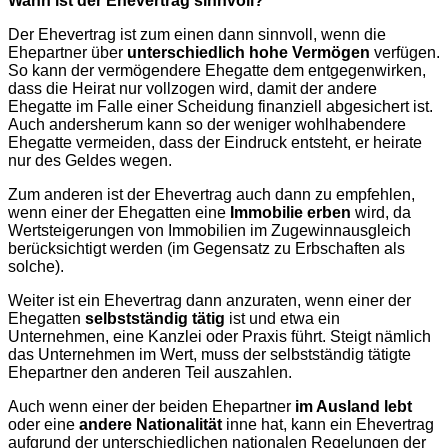
Wann ist der Ehevertrag sinnvoll?
Der Ehevertrag ist zum einen dann sinnvoll, wenn die
Ehepartner über
unterschiedlich hohe Vermögen
verfügen.
So kann der vermögendere Ehegatte dem entgegenwirken,
dass die Heirat nur vollzogen wird, damit der andere
Ehegatte im Falle einer Scheidung finanziell abgesichert ist.
Auch andersherum kann so der weniger wohlhabendere
Ehegatte vermeiden, dass der Eindruck entsteht, er heirate
nur des Geldes wegen.
Zum anderen ist der Ehevertrag auch dann zu empfehlen,
wenn einer der Ehegatten eine
Immobilie erben
wird, da
Wertsteigerungen von Immobilien im Zugewinnausgleich
berücksichtigt werden (im Gegensatz zu Erbschaften als
solche).
Weiter ist ein Ehevertrag dann anzuraten, wenn einer der
Ehegatten
selbstständig tätig
ist und etwa ein
Unternehmen, eine Kanzlei oder Praxis führt. Steigt nämlich
das Unternehmen im Wert, muss der selbstständig tätigte
Ehepartner den anderen Teil auszahlen.
Auch wenn einer der beiden Ehepartner
im Ausland lebt
oder eine
andere Nationalität
inne hat, kann ein Ehevertrag
aufgrund der unterschiedlichen nationalen Regelungen der