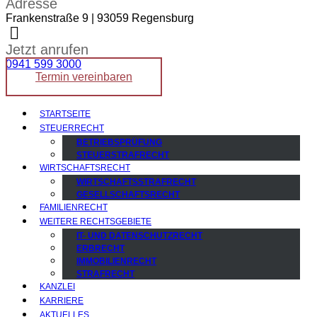
Adresse
Frankenstraße 9 | 93059 Regensburg
Jetzt anrufen
0941 599 3000
Termin vereinbaren
STARTSEITE
STEUERRECHT
BETRIEBSPRÜFUNG
STEUERSTRAFRECHT
WIRTSCHAFTSRECHT
WIRTSCHAFTSSTRAFRECHT
GESELLSCHAFTSRECHT
FAMILIENRECHT
WEITERE RECHTSGEBIETE
IT- UND DATENSCHUTZRECHT
ERBRECHT
IMMOBILIENRECHT
STRAFRECHT
KANZLEI
KARRIERE
AKTUELLES