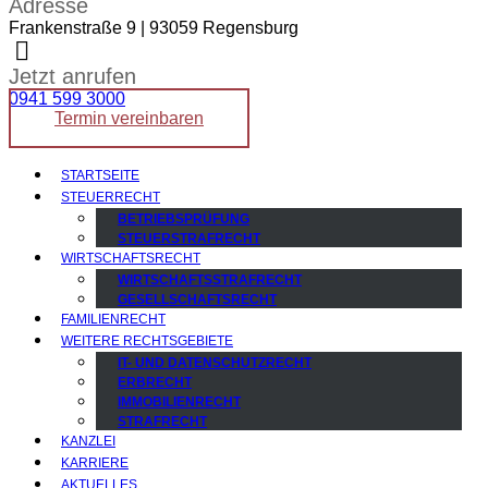
Adresse
Frankenstraße 9 | 93059 Regensburg
Jetzt anrufen
0941 599 3000
Termin vereinbaren
STARTSEITE
STEUERRECHT
BETRIEBSPRÜFUNG
STEUERSTRAFRECHT
WIRTSCHAFTSRECHT
WIRTSCHAFTSSTRAFRECHT
GESELLSCHAFTSRECHT
FAMILIENRECHT
WEITERE RECHTSGEBIETE
IT- UND DATENSCHUTZRECHT
ERBRECHT
IMMOBILIENRECHT
STRAFRECHT
KANZLEI
KARRIERE
AKTUELLES