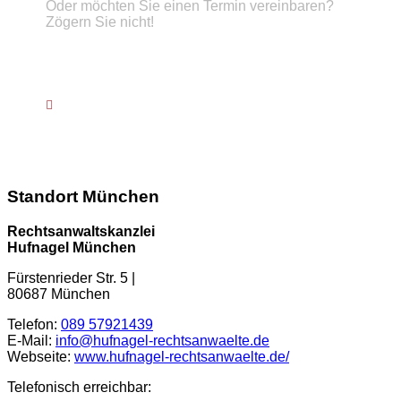
Oder möchten Sie einen Termin vereinbaren?
Zögern Sie nicht!
Telefon :
089 57921439
info@hufnagel-rechtsanwaelte.de
Kontaktformular
Standort München
Rechtsanwaltskanzlei
Hufnagel München
Fürstenrieder Str. 5
|
80687
München
Telefon:
089 57921439
E-Mail:
info@hufnagel-rechtsanwaelte.de
Webseite:
www.hufnagel-rechtsanwaelte.de/
Telefonisch erreichbar: